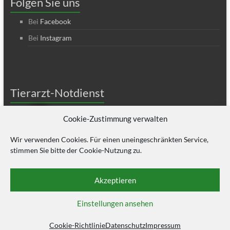
Folgen Sie uns
Bei
Facebook
Bei
Instagram
Tierarzt-Notdienst
Cookie-Zustimmung verwalten
Wir verwenden Cookies. Für einen uneingeschränkten Service,
stimmen Sie bitte der Cookie-Nutzung zu.
Akzeptieren
© 2026 Kleintierpraxis Dr. Strauss – ihr Tierarzt in Halle Theme: Spacious by
Einstellungen ansehen
ThemeGrill
.
Impressum
Datenschutz
Barrierefreiheit
Cookie-Richtlinie
Datenschutz
Impressum