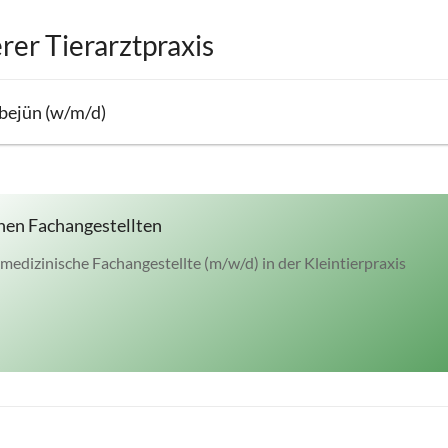
rer Tierarztpraxis
bejün (w/m/d)
hen Fachangestellten
medizinische Fachangestellte (m/w/d) in der Kleintierpraxis