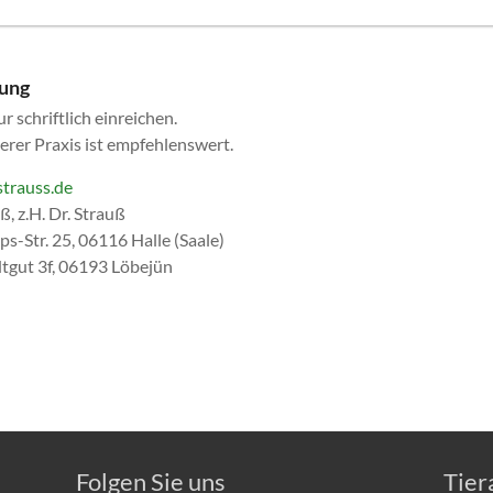
bung
 schriftlich einreichen.
rer Praxis ist empfehlenswert.
strauss.de
ß, z.H. Dr. Strauß
s-Str. 25, 06116 Halle (Saale)
dtgut 3f, 06193 Löbejün
Folgen Sie uns
Tier