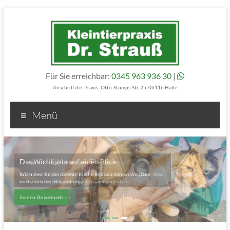
Für Sie erreichbar:
0345 963 936 30
|
Anschrift der Praxis: Otto-Stomps-Str. 25, 06116 Halle
Menü
Das Wichtigste auf einen Blick
Wir haben für Sie übersichtliche Infos zu den wichtigsten
medizinischen Behandlungen zusammengestellt.
Zu den Downloads